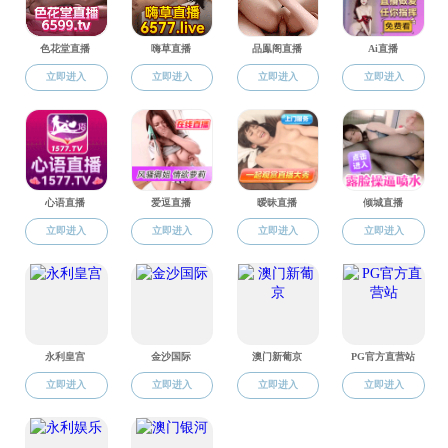
长笛：胡荟
圆号：黄逸